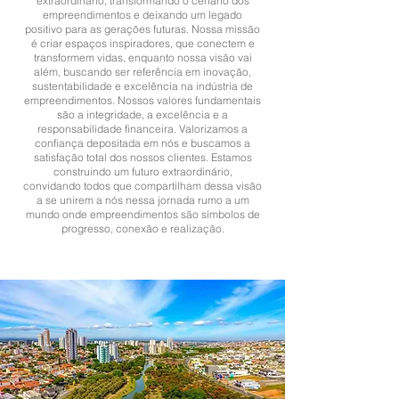
extraordinário, transformando o cenário dos
empreendimentos e deixando um legado
positivo para as gerações futuras. Nossa missão
é criar espaços inspiradores, que conectem e
transformem vidas, enquanto nossa visão vai
além, buscando ser referência em inovação,
sustentabilidade e excelência na indústria de
empreendimentos. Nossos valores fundamentais
são a integridade, a excelência e a
responsabilidade financeira. Valorizamos a
confiança depositada em nós e buscamos a
satisfação total dos nossos clientes. Estamos
construindo um futuro extraordinário,
convidando todos que compartilham dessa visão
a se unirem a nós nessa jornada rumo a um
mundo onde empreendimentos são símbolos de
progresso, conexão e realização.