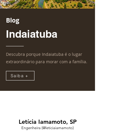
Blog
Indaiatuba
Descubra porque Indaiatuba é o lugar
extraordinário para morar com a família.
Saiba +
Letícia Iamamoto, SP
Engenheira
(@leticiaiamamoto)