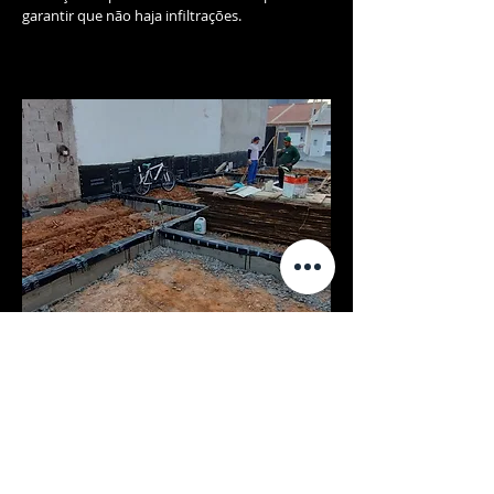
garantir que não haja infiltrações.
Impermeabilização
do Baldrame